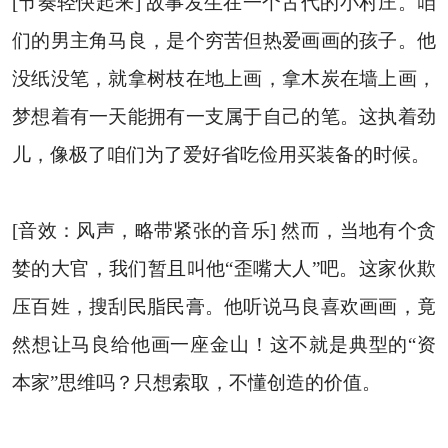
[节奏轻快起来] 故事发生在一个古代的小村庄。咱
们的男主角马良，是个穷苦但热爱画画的孩子。他
没纸没笔，就拿树枝在地上画，拿木炭在墙上画，
梦想着有一天能拥有一支属于自己的笔。这执着劲
儿，像极了咱们为了爱好省吃俭用买装备的时候。
[音效：风声，略带紧张的音乐] 然而，当地有个贪
婪的大官，我们暂且叫他“歪嘴大人”吧。这家伙欺
压百姓，搜刮民脂民膏。他听说马良喜欢画画，竟
然想让马良给他画一座金山！这不就是典型的“资
本家”思维吗？只想索取，不懂创造的价值。