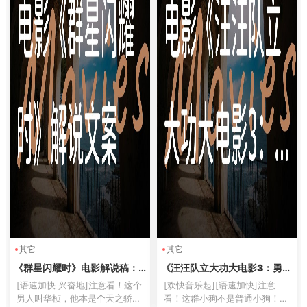
其它
其它
《群星闪耀时》电影解说稿：
《汪汪队立大功大电影3：勇闯
全剧情讲解+彩蛋盘点（影视解
恐龙岛》电影解说稿：故事梳
[语速加快 兴奋地]注意看！这个
[欢快音乐起][语速加快]注意
说文案）
理+隐藏细节（影视解说文案）
男人叫华桢，他本是个天之骄
看！这群小狗不是普通小狗！他