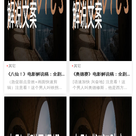
其它
其它
《八仙！》电影解说稿：全剧
《奥德赛》电影解说稿：全剧
情讲解+彩蛋盘点（影视解说文
情讲解+隐藏细节（影视解说文
（急促鼓点音效+画面快速剪
[语速加快 兴奋地] 注意看！这
案）
案）
辑）注意看！这个男人叫铁拐
个男人叫奥德修斯，他是西方文
李！他正在用葫芦狂灌82年的茅
学史上最著名的"老六"！[音效：
台！这位美女叫何仙姑！她居然
刀剑碰撞声] 特洛伊战争打了十
用荷花当冲浪板！（画面定格）
年没拿下，他一个木马计直接偷
这八个神仙的操作实在太秀了！
家成功！但真正的考验才刚刚开
今天带你看2024年最离谱的仙
始——[语气突然低沉]...
侠电...