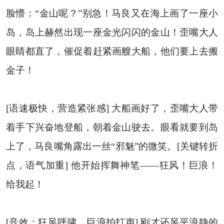
脸懵：“金山呢？”别急！马良又在海上画了一座小
岛，岛上赫然出现一座金光闪闪的金山！歪嘴大人
眼睛都直了，催促着赶紧画艘大船，他们要上去搬
金子！
[语速极快，营造紧张感] 大船画好了，歪嘴大人带
着手下兴奋地登船，朝着金山驶去。眼看就要到岛
上了，马良嘴角露出一丝“邪魅”的微笑。[关键转折
点，语气加重] 他开始挥舞神笔——狂风！巨浪！
给我起！
[音效：狂风呼啸，巨浪拍打声] 刚才还风平浪静的