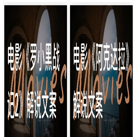
子，海军军官学校的优等生，未
们是能上天入地、能拯救世界的
来将星！但就因为一次偶然的善
超级英雄！而且这次——他们居
意，他的人生彻底偏离了轨道！
然要穿越时空！去恐龙时代冒
[背景音乐渐强]这就是今天要给
险！[镜头切换]没错！这就是20
大家解说的年度品质大剧——
23年最受期待的动画大片《汪...
《...