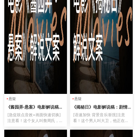
悬疑
悬疑
《酱园弄·悬案》电影解说稿：
《揭秘日》电影解说稿：剧情
剧情完整版+彩蛋盘点（影视解
完整版+结局真相（影视解说文
[急促鼓点音效+画面快速切换]
[语速加快 背景音乐渐强]注意
说文案）
案）
注意看！这个女人叫詹周氏，她
看！这个男人叫大卫，他正在经
是民国上海滩最骇人听闻的杀夫
历人生最诡异的一天——每天醒
分尸案女主角！[音效：刀砍声]
来都是同一天！这不是《土拨鼠