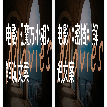
但真相真的如表面那样吗？[突
之日》的浪漫喜剧，而是一场细
然静音]今天带你们深度解码陈
思极恐的死亡循环！（音效：时
可辛导演震撼新作——《酱园
钟滴答声突然停滞）[镜头切换
弄...
...