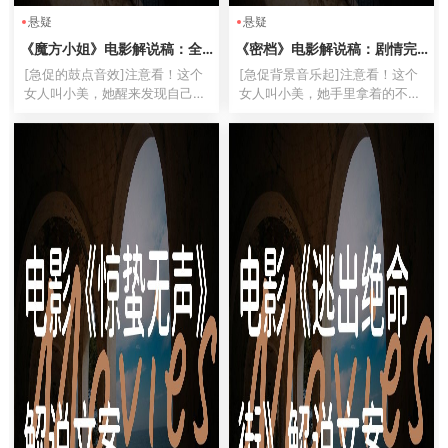
悬疑
悬疑
《魔方小姐》电影解说稿：全
《密档》电影解说稿：剧情完
剧情讲解+结局真相（影视解说
整版+结局真相（影视解说文
[急促的鼓点音效]注意看！这个
[急促背景音乐起]注意看！这个
文案）
案）
女人叫小美，她醒来发现自己被
女人叫小美，她手里拿着的不是
困在一个无限延伸的魔方迷宫
普通档案袋，而是能颠覆整个国
里！[紧张地]每个房间都可能是
家的绝密文件！[音效：纸张摩
致命的陷阱，而她的记忆，就像
擦声][语速加快]大家好，我是拿
被撕碎的纸片一样零散…（语速
过奥斯卡剪刀奖的影评老司机。
加快）这就是今天要解说的脑洞
今天要解说的这部《密档》，...
神...