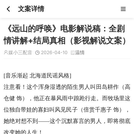
文案详情
《远山的呼唤》电影解说稿：全剧
情讲解+结局真相（影视解说文案）
媒小三配音
2026-04-10
温情
[音乐渐起 北海道民谣风格]
注意看！这个浑身湿透的陌生男人叫田岛耕作（高
仓健 饰），他正在暴风雨中踉跄行走。而牧场里这
位独自带娃的寡妇叫风见民子（倍赏千惠子 饰），
她绝对想不到——这个沉默寡言的男人，即将彻底
改变她的人生！