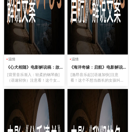
温情
温情
《心犬相随》电影解说稿：故
《海洋奇缘：启航》电影解说
事梳理+结局真相（影视解说文
稿：故事梳理+彩蛋盘点（影视
[背景音乐渐入：轻柔的钢琴曲]
[激昂音乐起][语速加快]注意
案）
解说文案）
（语速轻快）注意看！这个女人
看！这个不想当酋长的女孩叫莫
叫小美，她手里牵着的不是宠
阿娜，她即将干翻半个太平洋！
物，而是会救命的超能雷达！
迪士尼史上最野的公主，不嫁王
[音效：狗吠声][画面快速剪辑：
子不穿水晶鞋，直接骑着鲨鱼去
导盲犬引路、医疗预警、搜救画
屠龙！[画面：巨浪翻涌]百分之
面叠加]今天给你们解说的这部
九十九的人不知道，这座小岛
冷...
正...