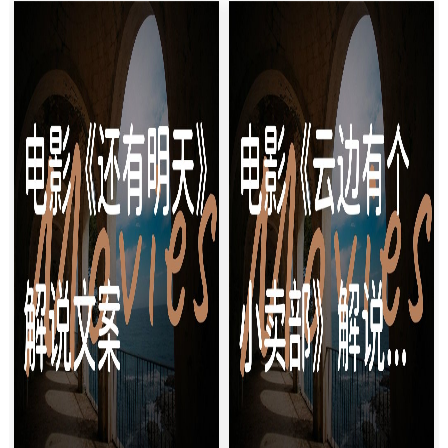
孩子，反而列了一张"必须一起
正在做一件让所有日本人头皮发
完成才能离婚"的清单！[镜头切
麻的事——在居民卡姓名栏里写
换 打字特效]这就是今天要聊的
下了"熊猫·苹果·闪电"！[音效：
冷门佳片《分手清单》（Th...
闪电霹雳声]这不是恶搞...