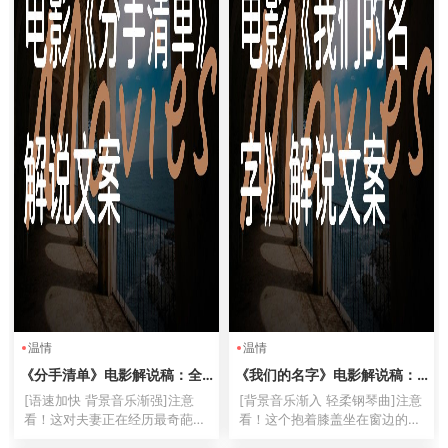
温情
温情
《分手清单》电影解说稿：全
《我们的名字》电影解说稿：
剧情讲解+隐藏细节（影视解说
全剧情讲解+隐藏细节（影视解
[语速加快 背景音乐渐强]注意
[背景音乐渐入 轻柔钢琴曲]注意
文案）
说文案）
看！这对夫妻正在经历最奇葩的
看！这个抱着膝盖坐在窗边的女
离婚流程——他们不争财产不抢
孩叫小美（字幕：宫浦铃），她