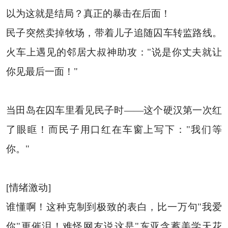
以为这就是结局？真正的暴击在后面！
民子突然卖掉牧场，带着儿子追随囚车转监路线。
火车上遇见的邻居大叔神助攻："说是你丈夫就让
你见最后一面！"
当田岛在囚车里看见民子时——这个硬汉第一次红
了眼眶！而民子用口红在车窗上写下："我们等
你。"
[情绪激动]
谁懂啊！这种克制到极致的表白，比一万句"我爱
你"更催泪！难怪网友说这是"东亚含蓄美学天花