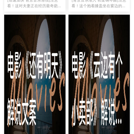
文案）
说文案）
看！这对夫妻正在经历最奇葩的
看！这个抱着膝盖坐在窗边的女
离婚流程——他们不争财产不抢
孩叫小美（字幕：宫浦铃），她
孩子，反而列了一张"必须一起
正在做一件让所有日本人头皮发
完成才能离婚"的清单！[镜头切
麻的事——在居民卡姓名栏里写
换 打字特效]这就是今天要聊的
下了"熊猫·苹果·闪电"！[音效：
冷门佳片《分手清单》（Th...
闪电霹雳声]这不是恶搞...