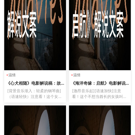
温情
温情
《心犬相随》电影解说稿：故
《海洋奇缘：启航》电影解说
事梳理+结局真相（影视解说文
稿：故事梳理+彩蛋盘点（影视
[背景音乐渐入：轻柔的钢琴曲]
[激昂音乐起][语速加快]注意
案）
解说文案）
（语速轻快）注意看！这个女人
看！这个不想当酋长的女孩叫莫
叫小美，她手里牵着的不是宠
阿娜，她即将干翻半个太平洋！
物，而是会救命的超能雷达！
迪士尼史上最野的公主，不嫁王
[音效：狗吠声][画面快速剪辑：
子不穿水晶鞋，直接骑着鲨鱼去
导盲犬引路、医疗预警、搜救画
屠龙！[画面：巨浪翻涌]百分之
面叠加]今天给你们解说的这部
九十九的人不知道，这座小岛
冷...
正...