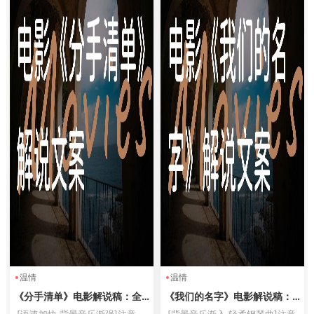
温情
温情
《分手清单》电影解说稿：全
《我们的名字》电影解说稿：
剧情讲解+隐藏细节（影视解说
全剧情讲解+隐藏细节（影视解
[语速加快 背景音乐渐强]注意
[背景音乐渐入 轻柔钢琴曲]注意