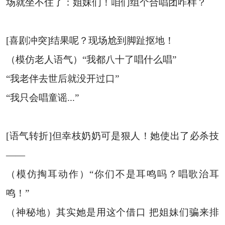
场就坐不住了：姐妹们！咱们组个合唱团咋样？
[喜剧冲突]结果呢？现场尬到脚趾抠地！
（模仿老人语气）“我都八十了唱什么唱”
“我老伴去世后就没开过口”
“我只会唱童谣...”
[语气转折]但幸枝奶奶可是狠人！她使出了必杀技
——
（模仿掏耳动作）“你们不是耳鸣吗？唱歌治耳
鸣！”
（神秘地）其实她是用这个借口 把姐妹们骗来排