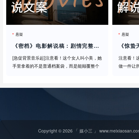
（轻松语气）强烈推荐各位去看原片，尤其是那个音响效
关注，下期解说更刺激的《监控人生》！
悬疑
悬疑
《密档》电影解说稿：剧情完整版+结局真相（影视解说文案）
[急促背景音乐起]注意看！这个女人叫小美，她
注意看！
手里拿着的不是普通档案袋，而是能颠覆整个
做一件让
国家的绝密文件！[音效：纸张摩擦声][语速加
查一桩尘封
快]大家好，我是拿过奥斯卡剪刀奖的影评老司
奇的是！
机。今天要解说的这部《密档》，...
人神秘消失
Copyright © 2026 「 媒小三 」 www.meixiaosa