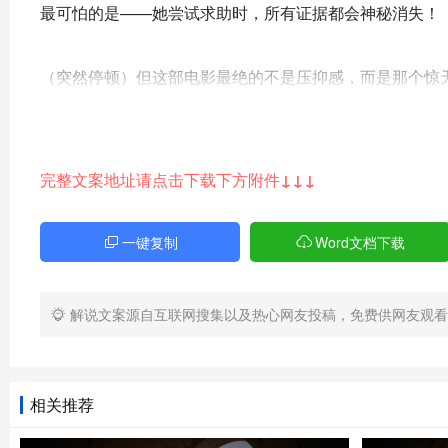
最可怕的是——她尝试求助时，所有证据都会神秘消失！
（突然停顿）但这部电影最绝的不是压抑感，而是那个惊天
当小美终于找到机会报警时，你猜怎么着？警察看着她的豪
（语气深沉）这才是电影最细思极恐的地方——有时候，
完整文案地址请点击下载下方附件↓↓↓
了最基本的自由，这还算活着吗？
一键复制
Word文档下载
导演用了大量主观镜头和扭曲画面，让观众完全代入小美
解说文案源自互联网搜集以及热心网友投稿，免费供网友观看
特别是那个长达8分钟的一镜到底！小美试图逃离豪宅，
爆！演员的演技封神了！
相关推荐
（节奏加快）当然，小美不会坐以待毙！她开始用敌人的