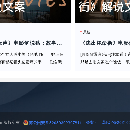
果！用杜比全景声看那段智能家居暴走的戏，简直汗毛倒立！
悬疑
《惊蛰无声》电影解说稿：故事梳理+结局真相（影视解说文案）
这个女人叫小美（张弛 饰），她正在
[急促背景音乐起]注意看！
所有警察都头皮发麻的事——独自调
只是去朋友家吃个晚饭，却
20年的拐卖案！[紧张音乐起]但离
的"主菜"！[音效：刀锋呼
她每靠近真相一步，就会有一个知情
神作，堪称21世纪最让人
。不是意外死亡，就是彻底...
——《逃出绝命镇》！烂番茄
n.com 版权所有
备案号：苏ICP备2021051
苏公网安备32030302307811