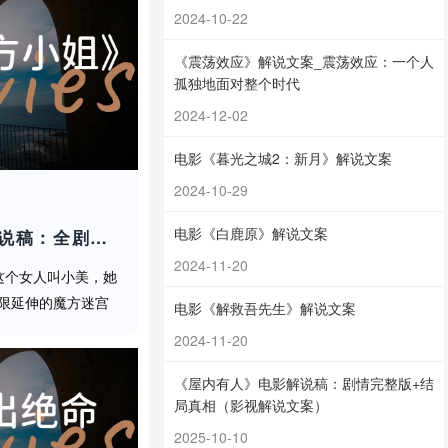
2024-10-22
《震荡效应》解说文案_震荡效应：一个人
孤独地面对整个时代
2024-12-02
操作在大气层！
电影《暮光之城2：新月》解说文案
2024-10-29
时，整整讨论了三
电影《白鹿原》解说文案
《魔方小姐》电影解说稿：全剧情讲解+结局真相（影视解说文案）
2024-11-20
这个女人叫小美，她
完美生活"的深刻
限延伸的魔方迷宫
电影《解救吾先生》解说文案
能是致命的陷阱，而
2024-11-20
片一样零散…（语
脑洞神...
《屋内有人》电影解说稿：剧情完整版+结
局真相（影视解说文案）
2025-10-10