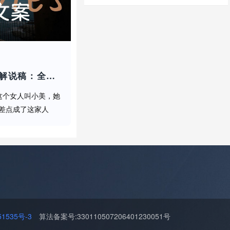
记得看完回来点赞
《逃出绝命街》电影解说稿：全剧情讲解+结局真相（影视解说文案）
这个女人叫小美，她
差点成了这家人
啸]今天要解说的这部
脊背发凉的恐怖片
新鲜度...
535号-3
算法备案号:330110507206401230051号