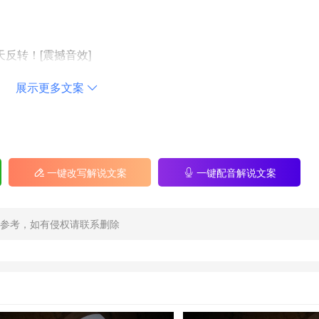
反转！[震撼音效]
宅和银行账户说："女士，您是在开玩笑吗？"
展示更多文案
贫穷是一种监狱，但极致的富裕何尝不是另一种牢笼？当你拥
一键改写解说文案
一键配音解说文案
的视角。那种窒息感，那种无处可逃的绝望，我剪辑的时候都起
参考，如有侵权请联系删除
每个门都自动上锁，每个系统都在阻止她，智能家居变成智能监
武器反击——