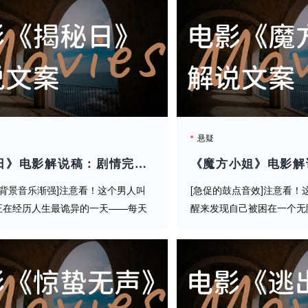
她已经屈服，实际上...（停顿）这里不能剧透，但只能说这波
悬疑
于逃出生天时，最后一个镜头让你怀疑人生！我和导演看粗剪
《揭秘日》电影解说稿：剧情完整版+结局真相（影视解说文案）
 背景音乐渐强]注意看！这个男人叫
[急促的鼓点音效]注意看！
片。它探讨的是现代科技伦理，是婚姻中的控制与反抗，更是对"
正在经历人生最诡异的一天——每天
醒来发现自己被困在一个无
同一天！这不是《土拨鼠之日》的浪
里！[紧张地]每个房间都可
中交出了自己的自由？
而是一场细思极恐的死亡循环！（音
她的记忆，就像被撕碎的纸
答声突然停滞）[镜头切换 ...
速加快）这就是今天要解说的
所有隐私和自由，你愿意吗？评论区聊聊！