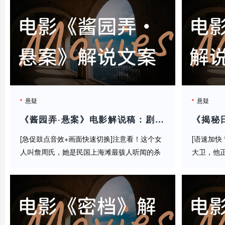
用监控反监控丈夫
用数据分析找出系统漏洞
甚至利用智能家居制造"灵异事件"！
最秀的操作来了！她故意在摄像头前表演崩溃，让丈夫以为
悬疑
悬疑
电影最后半小时全程高能！反转再反转！当你以为小美终
天这个结局的含义！
《酱园弄·悬案》电影解说稿：剧情完整版+彩蛋盘点（影视解说文案）
[急促鼓点音效+画面快速切换]注意看！这个女
[语速加快
（语气凝重）说到底，《无处释放我》不仅仅是一部惊悚
人叫詹周氏，她是民国上海滩最骇人听闻的杀
大卫，他
夫分尸案女主角！[音效：刀砍声]但真相真的如
醒来都是
质疑。当我们用智能设备享受便利时，是否也在不知不觉
表面那样吗？[突然静音]今天带你们深度解码陈
漫喜剧，
可辛导演震撼新作——《酱园弄...
效：时钟滴
最后问大家一个问题：如果给你小美的物质条件，但失去