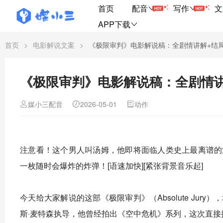
首页
配音
写作
文
APP下载
首页
>
电影解说文案
>
《极限审判》电影解说稿：全剧情讲解+结
《极限审判》电影解说稿：全剧情
媒小三配音
2026-05-01
动作
注意看！这个男人叫汤姆，他即将面临人类史上最离谱的
一枚随时会爆炸的炸弹！[语速加快][紧张背景音乐起]
今天给大家解说的这部《极限审判》（Absolute Ju
斯·麦特森执导，他曾经拍出《空中危机》系列，这次直接把