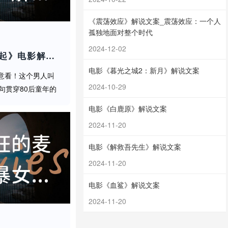
大妈都贡献了神级
《震荡效应》解说文案_震荡效应：一个人
孤独地面对整个时代
2024-12-02
真相时，我们到底
《宇宙巨人：希曼崛起》电影解说稿：剧情完整版+彩蛋盘点（影视解说文案）
电影《暮光之城2：新月》解说文案
注意看！这个男人叫
2024-10-29
句贯穿80后童年的
][语气亢奋]各位老
庭》，听说被告席
电影《白鹿原》解说文案
机前等着"赐予我力
2024-11-20
电影《解救吾先生》解说文案
2024-11-20
电影《血鲨》解说文案
2024-11-20