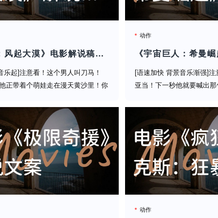
完美融合。每个角色都有高光时刻，连只有三句台词的洗碗工
轻松调侃]
动作
。当程序正义与结果正义冲突时，当法律被武力绑架却揭露了
《镖人：风起大漠》电影解说稿：剧情完整版+隐藏细节（影视解说文案）
音乐起]注意看！这个男人叫刀马！
[语速加快 背景音乐渐强]
]他正带着个萌娃走在漫天黄沙里！你
亚当！下一秒他就要喊出那
西部片？错！这是中国隋朝西域！[语
终极咒语！[音效：剑刃破风
员，会做出有罪还是无罪判决？下次带你看更刺激的《海底法
镜头快速切换]刀马！隋朝西域头号镖
铁！还记得小时候蹲在电视
镖人？就是拿钱办事...
量吧"的那个男人吗？202...
动作