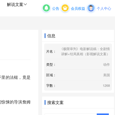
解说文案
公告
会员权益
个人中心
信息
《极限审判》电影解说稿：全剧情
片名：
讲解+结局真相（影视解说文案）
类型：
动作
区域：
美国
手里的法槌，竟是
字数：
1268
空间惊悚的导演詹姆
搜索文案