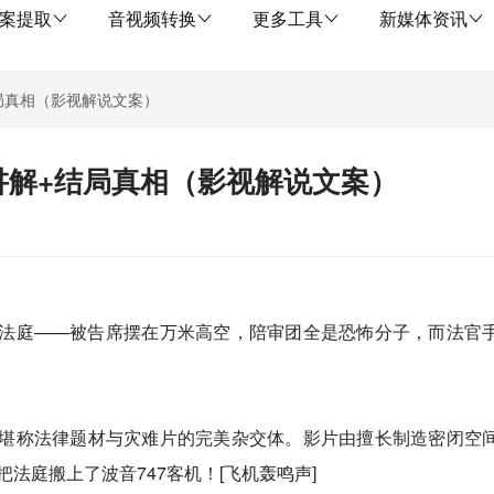
案提取
音视频转换
更多工具
新媒体资讯
局真相（影视解说文案）
讲解+结局真相（影视解说文案）
法庭——被告席摆在万米高空，陪审团全是恐怖分子，而法官
ry），堪称法律题材与灾难片的完美杂交体。影片由擅长制造密闭
法庭搬上了波音747客机！[飞机轰鸣声]