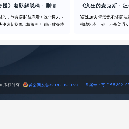
《极限奇援》电影解说稿：剧情完整版+结局真相（影视解说文案）
渐入，节奏紧张]注意看！这个男人叫
[语速加快 背景音乐渐强]
头快速切换雪地救援画面]他正准备带
弗瑞奥莎！ 她可不是普通女
零下40度的暴风雪里救人！而这场救
最彪悍的战争指挥官！ 但今
反了所有野外求生法则！[语速加快]
搭上她的命！[画面切入漫
是带你看遍神片的...
面]欢迎来到《疯狂的麦克斯.
n.com 版权所有
备案号：苏ICP备2021051
苏公网安备32030302307811