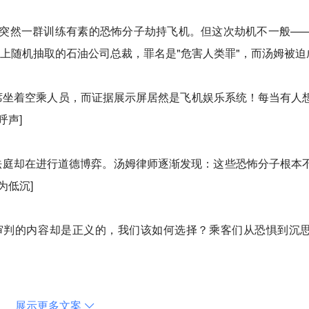
突然一群训练有素的恐怖分子劫持飞机。但这次劫机不一般—
机上随机抽取的石油公司总裁，罪名是"危害人类罪"，而汤姆被
人席坐着空乘人员，而证据展示屏居然是飞机娱乐系统！每当有人
呼声]
的法庭却在进行道德博弈。汤姆律师逐渐发现：这些恐怖分子根本
为低沉]
审判的内容却是正义的，我们该如何选择？乘客们从恐惧到沉
制造的格斗戏，有通过氧气面罩传递的密谋，甚至用安全带当
展示更多文案