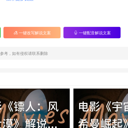
：金属碰撞声]
，但恐怖分子却曝出更惊人的阴谋：飞机油箱里被安装了压力
快][紧张音乐骤响]
一键改写解说文案
一键配音解说文案
申请将法庭转变为海事特别法庭！因为飞机正经过公海上空！
参考，如有侵权请联系删除
一边组织乘客秘密反抗。女儿用手机偷偷拍下审判过程传输给FB
激昂音乐]
子头目竟然笑了："你们在地面上审判了无数人，今天终于轮到天