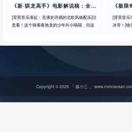
《新·驯龙高手》电影解说稿：全剧情讲解+隐藏细节（影视解说文案）
[背景音乐渐起：充满史诗感的北欧风格配乐]注
[背景音乐
意看！这个骑着夜煞龙的少年叫小嗝嗝，但这
冰哥！[镜
次他要面对的不是敌人，而是......自己的亲儿
队友冲进
子？！[音效：龙翼呼啸声]（语速加快）没错各
援，竟然违
位龙族爱好者们！梦工厂经...
大家好，我
Copyright © 2026 「 媒小三 」 www.meixiaosa