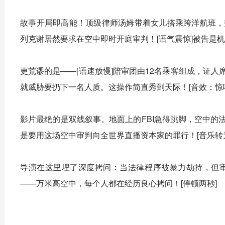
故事开局即高能！顶级律师汤姆带着女儿搭乘跨洋航班，
列克谢居然要求在空中即时开庭审判！[语气震惊]被告是
更荒谬的是——[语速放慢]陪审团由12名乘客组成，证
就威胁要扔下一名人质。这操作简直秀到天际！[音效：惊
影片最绝的是双线叙事。地面上的FBI急得跳脚，空中
是要用这场空中审判向全世界直播资本家的罪行！[音乐转
导演在这里埋了深度拷问：当法律程序被暴力劫持，但
——万米高空中，每个人都在经历良心拷问！[停顿两秒]
动作场面更是脑洞大开！在客舱狭窄空间里，有利用餐车