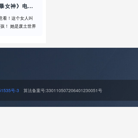
《疯狂的麦克斯：狂暴女神》电影解说稿：剧情完整版+彩蛋盘点（影视解说文案）
注意看！这个女人叫
孩！ 她是废土世界
天的任务！ 可能要
天黄沙的飞车追逐场
..
535号-3
算法备案号:330110507206401230051号