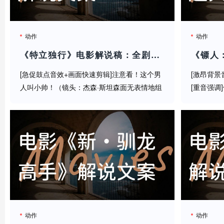
《极限审判》最厉害的是把法律剧的严谨和灾难片的刺激
吐槽："我每天审判洗碗机，没想到今天要审判资本家！"[
动作
动作
这部片子不仅是视觉盛宴，更是一场关于司法正义的思辨
《特立独行》电影解说稿：全剧情讲解+隐藏细节（影视解说文案）
该站在哪一边？[语气深沉]
[急促鼓点音效+画面快速剪辑]注意看！这个男
[激昂背景
人叫小帅！（镜头：杰森·斯坦森面无表情地组
[重音强调
装枪械） 但全世界都叫他——人形兵器！[金属
以为这是
看完记得点赞关注，在评论区聊聊——如果你是陪审团成
撞击音效] 三秒后，他就要让整个黑帮集团彻底
速加快][
摆在鲨鱼池上面！[结尾音乐起]
破防！这操作你敢信？ ...
人！什么叫
动作
动作