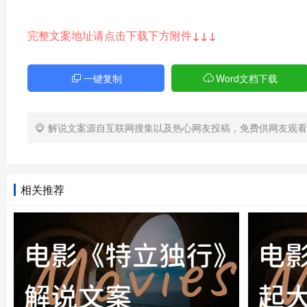
在气流颠簸中争夺证据的戏，镜头晃得我差点晕机！[音效
完整文案地址请点击下载下方附件↓↓↓
当审判进行到高潮时，反转来了！石油总裁突然承认罪行
行高度下降就会引爆！原来他们根本没想活着落地！[语速加
一键复制
Word文档下载
此时汤姆律师做出惊人决定——他要求依照海洋法条例，
解说文案源自互联网搜集以及热心网友投稿，免费供网友观看
了破局关键！[音效：倒吸冷气]
最后二十分钟全程高能！汤姆一边用法律条文拖延时间，
相关推荐
送餐通道传递工具，连经济舱大叔都贡献了祖传的扳手！[
最震撼的是结局时刻——当FBI战机包围客机时，恐怖分
这句话细思极恐！[回声效果]