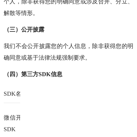
个人，除非获得您的明确同意或涉及合并、分立、
解散等情形。
（三）公开披露
我们不会公开披露您的个人信息，除非获得您的明
确同意或基于法律法规强制要求。
（四）第三方SDK信息
SDK名称
所属公司
收集信息类型
用
设备型号、操
微信开放平台
微
腾讯
作系统、微信
SDK
享
OpenID