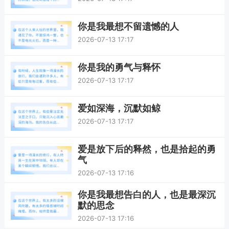
你是我最想不留遗憾的人
2026-07-13 17:17
你是我的勇气与释怀
2026-07-13 17:17
爱如深海，沉默如鲸
2026-07-13 17:17
爱是放下后的释然，也是拾起的勇
气
2026-07-13 17:16
你是我最想告白的人，也是最深沉
默的思念
2026-07-13 17:16