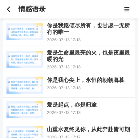
情感语录
你是我愿倾尽所有，也甘愿一无所
有的唯一
2026-07-13 17:18
爱是生命里最亮的火，也是夜里最
暖的光
2026-07-13 17:18
你是我心尖上，永恒的朝朝暮暮
2026-07-13 17:18
爱是起点，亦是归途
2026-07-13 17:18
山重水复终见你，从此奔赴皆可期
2026-07-13 17:17