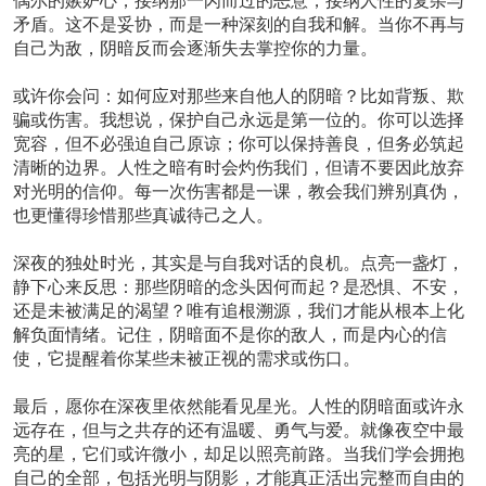
矛盾。这不是妥协，而是一种深刻的自我和解。当你不再与
自己为敌，阴暗反而会逐渐失去掌控你的力量。
或许你会问：如何应对那些来自他人的阴暗？比如背叛、欺
骗或伤害。我想说，保护自己永远是第一位的。你可以选择
宽容，但不必强迫自己原谅；你可以保持善良，但务必筑起
清晰的边界。人性之暗有时会灼伤我们，但请不要因此放弃
对光明的信仰。每一次伤害都是一课，教会我们辨别真伪，
也更懂得珍惜那些真诚待己之人。
深夜的独处时光，其实是与自我对话的良机。点亮一盏灯，
静下心来反思：那些阴暗的念头因何而起？是恐惧、不安，
还是未被满足的渴望？唯有追根溯源，我们才能从根本上化
解负面情绪。记住，阴暗面不是你的敌人，而是内心的信
使，它提醒着你某些未被正视的需求或伤口。
最后，愿你在深夜里依然能看见星光。人性的阴暗面或许永
远存在，但与之共存的还有温暖、勇气与爱。就像夜空中最
亮的星，它们或许微小，却足以照亮前路。当我们学会拥抱
自己的全部，包括光明与阴影，才能真正活出完整而自由的