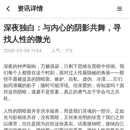
资讯详情
深夜独白：与内心的阴影共舞，寻
找人性的微光
2026-05-09 11:54 人气：179
深夜的钟声敲响，万籁俱寂，只剩下思绪在黑暗中徘徊。我
们每个人都曾在这个时刻，面对过人性最隐秘的角落——那
些不愿被提及的阴暗面。嫉妒、自私、虚伪、冷漠……它们
如同潜藏的影子，随时可能浮现。但亲爱的，你知道吗？面
对这些阴暗，逃避不是答案，真正的勇气在于学会与之共
处。
人性的阴暗面并非洪水猛兽，而是我们灵魂的一部分。正如
光与影相依共存，没有黑暗，又何来光明的珍贵？我们之所
以痛苦，往往是因为抗拒这份真实。试着接纳吧，接纳自己
偶尔的嫉妒心，接纳那一闪而过的恶意，接纳人性的复杂与