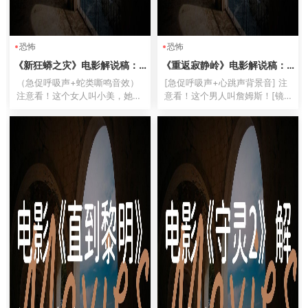
恐怖
恐怖
《新狂蟒之灾》电影解说稿：
《重返寂静岭》电影解说稿：
剧情完整版+结局真相（影视解
故事梳理+隐藏细节（影视解说
（急促呼吸声+蛇类嘶鸣音效）
[急促呼吸声+心跳声背景音] 注
说文案）
文案）
注意看！这个女人叫小美，她正
意看！这个男人叫詹姆斯！[镜
被困在全世界最致命的雨林深
头闪过锈迹斑斑的厕所隔间] 他
处！下一秒，她脚下的整片土地
正站在全世界最可怕的厕所门
开始蠕动——（音效：树木断裂
口！[音效：金属撞击声] 二十年
声）这不是地震，是成千上万条
前从这里逃出去的人——今天都
蟒蛇组成的死亡洪流！[紧张地]
要回来了！[血浆喷溅音效...
各位...