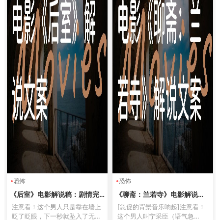
恐怖
恐怖
《后室》电影解说稿：剧情完
《聊斋：兰若寺》电影解说
整版+彩蛋盘点（影视解说文
稿：剧情完整版+结局真相（影
注意看！这个男人只是靠在墙上
[急促的背景音乐响起]注意看！
案）
视解说文案）
眨了眨眼，下一秒就坠入了无限
这个男人叫宁采臣（语气急