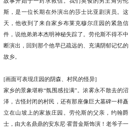
故事开始于一封求救信。我们英俊的男主角劳伦
斯，是一位长期在外演出的莎士比亚剧演员。这
天，他收到了来自家乡布莱克穆尔庄园的紧急信
件，说他弟弟本杰明神秘失踪了。劳伦斯不得不中
断演出，回到那个他早已疏远的、充满阴郁记忆的
故乡。
[画面可表现庄园的阴森、村民的怪异]
家乡的景象堪称“氛围感拉满”。浓雾永不散去的沼
泽，古怪封闭的村民，还有那座像巨大墓碑一样矗
立在山坡上的家族庄园。劳伦斯的父亲，约翰爵
士，由大名鼎鼎的安东尼·霍普金斯饰演！老爷子一