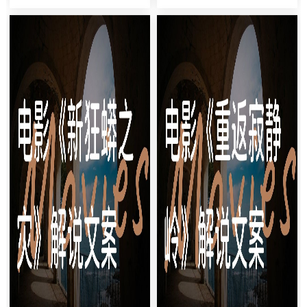
恐怖的异次元空间！[紧张音乐
促），他绝对想不到，这次出差
起]99%的人看完这部电影都不
收账会住进史上最坑的民宿——
敢再碰墙壁！今天要解说的这部
兰若寺！99%的人猜不到，这个
现象级恐怖片《后室》，堪称近
书生最后居然成了燕赤霞的战
年来最让人脊背发凉的都市传说
友！（音效：剑出鞘声）[语速
可...
加快]...