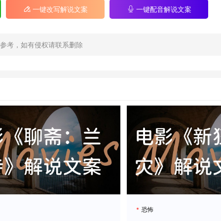
一键改写解说文案
一键配音解说文案
高层早就知道实验会失控，他们真正目的是要把变种蛇群作为
参考，如有侵权请联系删除
穿越火焰时鳞片反射出彩虹色光芒...我当年剪《侏罗纪世界》
头拉远——整个亚马逊河流都在蠕动，无数蛇群正向着人类城市蔓
刻探讨了人类对自然的傲慢。当我们以为能掌控一切时，自然
恐怖