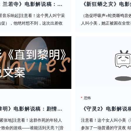
是被吓到记得回来点赞~[互动] 评论区告诉我：你觉得现实中
《聊斋：兰若寺》电影解说稿：剧情完整版+结局真相（影视解说文案）
景音乐响起]注意看！这个男人叫宁采
（急促呼吸声+蛇类嘶鸣音
急促），他绝对想不到，这次出差收
人叫小美，她正被困在全世
史上最坑的民宿——兰若寺！99%的
处！下一秒，她脚下的整片
，这个书生最后居然成了燕赤霞的战
（音效：树木断裂声）这不
：剑出鞘声）[语速加快]...
万条蟒蛇组成的死亡洪流！[紧
恐怖
《直到黎明》电影解说稿：剧情完整版+结局真相（影视解说文案）
 紧张地]注意看！这群作死的年轻人
注意看！这个女人叫小美（
个致命的游戏——谁能活到天亮？[音
参加了一场普通的守灵夜 