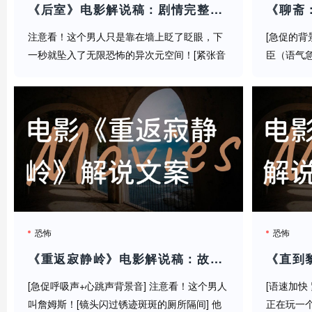
强烈建议你们拉上朋友一起看！记得打开全屏调高音量！要
《后室》电影解说稿：剧情完整版+彩蛋盘点（影视解说文案）
吗？#恐怖电影 #怪兽片 #细思极恐
注意看！这个男人只是靠在墙上眨了眨眼，下
[急促的背
一秒就坠入了无限恐怖的异次元空间！[紧张音
臣（语气
乐起]99%的人看完这部电影都不敢再碰墙壁！
账会住进
今天要解说的这部现象级恐怖片《后室》，堪
人猜不到
称近年来最让人脊背发凉的都市传说可...
友！（音效
恐怖
恐怖
《重返寂静岭》电影解说稿：故事梳理+隐藏细节（影视解说文案）
[急促呼吸声+心跳声背景音] 注意看！这个男人
[语速加快
叫詹姆斯！[镜头闪过锈迹斑斑的厕所隔间] 他
正在玩一