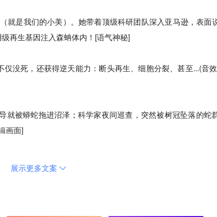
莎（就是我们的小美）。她带着顶级科研团队深入亚马逊，表面
用级再生基因注入森蚺体内！[语气神秘]
仅没死，还获得逆天能力：断头再生、细胞分裂、甚至...(音效
导就被蟒蛇拖进沼泽；科学家夜间巡查，突然被树冠坠落的蛇
辑画面]
现身时...（音效：低频震动）我滴妈！这玩意比哥斯拉还夸张
展示更多文案
西战术！[语速极快]
为逃过一劫...结果黑暗中亮起无数绿点——蟒蛇居然学会了利