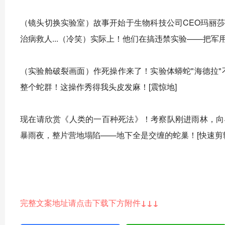
（镜头切换实验室）故事开始于生物科技公司CEO玛丽
治病救人...（冷笑）实际上！他们在搞违禁实验——把军
（实验舱破裂画面）作死操作来了！实验体蟒蛇"海德拉"不
整个蛇群！这操作秀得我头皮发麻！[震惊地]
现在请欣赏《人类的一百种死法》！考察队刚进雨林，向
暴雨夜，整片营地塌陷——地下全是交缠的蛇巢！[快速剪
（无人机俯拍镜头）但真正的王炸还在后面！当海德拉本体
刀枪不入，中弹伤口三秒愈合，更离谱的是它居然会声东击
完整文案地址请点击下载下方附件↓↓↓
（夜视镜视角）高能名场面来了！幸存者躲进下水道，本以