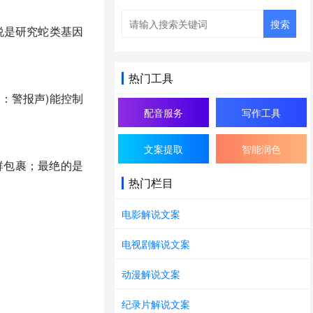
搜索
说是研究蛇类基因
热门工具
：警报声)能控制
配音服务
写作工具
文案提取
智能润色
群包裹；最绝的是
热门栏目
电影解说文案
！三十米长的身躯
电视剧解说文案
动漫解说文案
用管道系统围剿！
纪录片解说文案