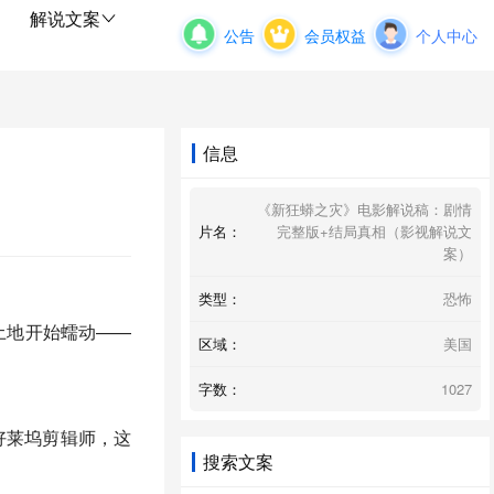
解说文案
公告
会员权益
个人中心
信息
《新狂蟒之灾》电影解说稿：剧情
片名：
完整版+结局真相（影视解说文
案）
类型：
恐怖
土地开始蠕动——
区域：
美国
字数：
1027
好莱坞剪辑师，这
搜索文案