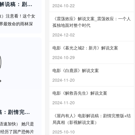
存在这种变异生物
《新狂蟒之灾》电影解说稿：剧情完整版+结局真相（影视解说文案）
2024-10-22
效）注意看！这个女
《震荡效应》解说文案_震荡效应：一个人
界最致命的雨林深
孤独地面对整个时代
土地开始蠕动——
2024-12-02
是地震，是成千上
张地]各位...
电影《暮光之城2：新月》解说文案
2024-10-29
电影《白鹿原》解说文案
2024-11-20
电影《解救吾先生》解说文案
2024-11-20
《守灵2》电影解说稿：剧情完整版+彩蛋盘点（影视解说文案）
《屋内有人》电影解说稿：剧情完整版+结
局真相（影视解说文案）
语速加快） 她只是
却经历了国产恐怖片
2025-10-10