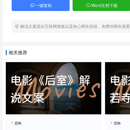
这种智商碾压简直细思极恐！[压低声音]
一键复制
Word文档下载
（切换实验室监控画面）而真正的反转才刚刚开始！公司
解说文案源自互联网搜集以及热心网友投稿，免费供网友观看
人类性命换钞票，这波人性揭露太黑暗了！[沉重地]
最后决战堪称视觉奇观！女主角引爆汽油罐制造火墙，巨蟒
相关推荐
的怪兽镜头！[激动]
但电影真正封神的是结局！当幸存者乘直升机离开时，镜
秒）这开放结局让我昨晚做噩梦了！[颤抖]
说实话，这片子远超我的预期！不仅是视觉冲击，更深
炸！[升华]
恐怖
恐怖