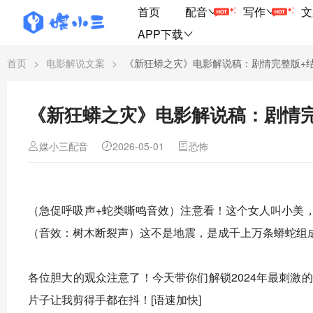
首页
配音
写作
文
APP下载
首页
>
电影解说文案
>
《新狂蟒之灾》电影解说稿：剧情完整版+
《新狂蟒之灾》电影解说稿：剧情
媒小三配音
2026-05-01
恐怖
（急促呼吸声+蛇类嘶鸣音效）注意看！这个女人叫小美
（音效：树木断裂声）这不是地震，是成千上万条蟒蛇组成
各位胆大的观众注意了！今天带你们解锁2024年最刺激
片子让我剪得手都在抖！[语速加快]