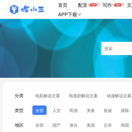
首页
配音
写作
文
APP下载
分类
电影解说文案
电视剧解说文案
动漫解说文案
类型
全部
人文
民俗
美食
旅途
探险
地区
全部
国产
港台
美国
日本
韩国