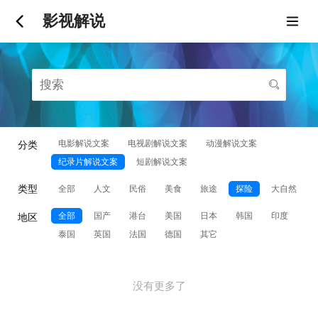
影视解说
电影解说文案
电视剧解说文案
动漫解说文案
分类
纪录片解说文案
短剧解说文案
类型
全部
人文
民俗
美食
旅途
探险
大自然
全部
国产
港台
美国
日本
韩国
印度
地区
泰国
英国
法国
德国
其它
没有更多了