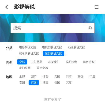
影视解说
电影解说文案
电视剧解说文案
动漫解说文案
分类
纪录片解说文案
短剧解说文案
全部
玄幻灵异
战龙魔幻
校花娇妻
都市逆袭
类型
豪门总裁
重生穿越
全部
国产
港台
美国
日本
韩国
印度
地区
泰国
英国
法国
德国
其它
没有更多了