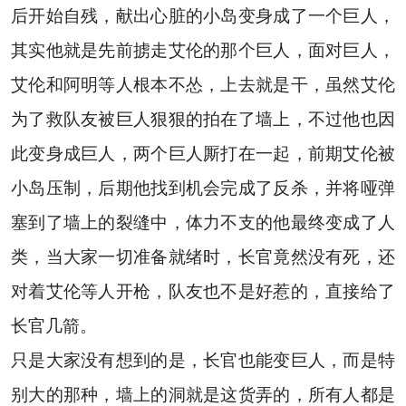
后开始自残，献出心脏的小岛变身成了一个巨人，
其实他就是先前掳走艾伦的那个巨人，面对巨人，
艾伦和阿明等人根本不怂，上去就是干，虽然艾伦
为了救队友被巨人狠狠的拍在了墙上，不过他也因
此变身成巨人，两个巨人厮打在一起，前期艾伦被
小岛压制，后期他找到机会完成了反杀，并将哑弹
塞到了墙上的裂缝中，体力不支的他最终变成了人
类，当大家一切准备就绪时，长官竟然没有死，还
对着艾伦等人开枪，队友也不是好惹的，直接给了
长官几箭。
只是大家没有想到的是，长官也能变巨人，而是特
别大的那种，墙上的洞就是这货弄的，所有人都是