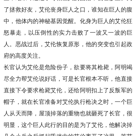
了拯救好友，艾伦丧身巨人之口，谁知在巨人的腹
中，他体内的神秘基因觉醒。化身为巨人的艾伦狂
怒暴走，以压倒性的实力击败了一波又一波的巨
人。恶战过后，艾伦恢复原形，他的突变也引起政
府的高度关注。
长官认为艾伦是危险份子，欲要将其枪毙，阿明竭
尽全力帮艾伦说好话，可是长官根本不听，他直接
直接下令要求枪毙艾伦，还给阿明扣上了反叛军的
帽子，就在长官准备对艾伦执行枪决之时，一个巨
人从天而降，屋顶掉落的重物也就砸死了长官，很
明显，这个巨人此行的目的是为了艾伦，他解决掉