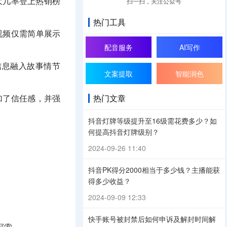
扫一扫，关注公众号
大几率登上热销榜
热门工具
视频仅需简单展示
配音服务
AI写作
信息融入故事情节
文案提取
智能润色
热门文章
加了信任感，并强
抖音灯牌等级提升至16级需花费多少？如
何提高抖音灯牌级别？
2024-09-26 11:40
抖音PK得分2000相当于多少钱？主播能获
得多少收益？
2024-09-09 12:33
快手账号被封禁后如何申诉及解封时间解