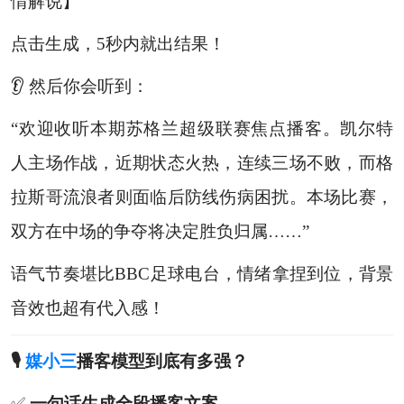
情解说】
点击生成，5秒内就出结果！
👂 然后你会听到：
“欢迎收听本期苏格兰超级联赛焦点播客。凯尔特
人主场作战，近期状态火热，连续三场不败，而格
拉斯哥流浪者则面临后防线伤病困扰。本场比赛，
双方在中场的争夺将决定胜负归属……”
语气节奏堪比BBC足球电台，情绪拿捏到位，背景
音效也超有代入感！
🎙️
媒小三
播客模型到底有多强？
✅
一句话生成全段播客文案