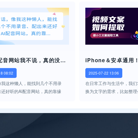
视频，但没有配音基础？别担心，现
却靠旁白配音+字幕打动无
要一个微信小程序，就能把文字一
的小伙伴都会问：? “我不会
这几个配音网站我不说，真的没人知道
18 08:02
2025-07-22 13:06
像我这种懒人，能找到几个不用录
在日常工作与生活中，我们
来还好听的AI配音网站，真的靠缘
换为文字的需求，比如整理
我就是那种：想做个情感语录视频
容或是个人的语音备忘录等。无
太平，感情不到位；想录小说推文
用户还是安卓用户，都能通
一开口就想重来；想请人配音？学生
轻松实现录音转文字。下面就