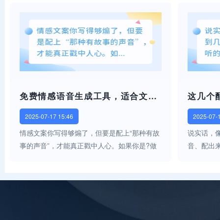
写得太直白？想润色得更优雅？想改掉重复表
有声音的
达？但自己已经“审美疲劳”？想改...
在你只需
键...
免费情感语音生成工具，适合文案剪辑党！
2025-07-17 15:46
2025-07-
情感文案你写得够煽了，但要是配上“那种有故
说实话，
事的声音”，才能真正戳中人心。如果你是?做
音、配出
小红书图文语录的剪辑党想运营情感号但不会
分。毕竟
配音做“故事感语音+背景视频”类账号那你一定
吧，声音
要知道这个工具——?【媒小三】A...
吧，自己
党吃不...