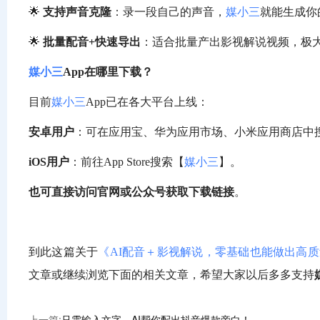
🌟
支持声音克隆
：录一段自己的声音，
媒小三
就能生成你
🌟
批量配音+快速导出
：适合批量产出影视解说视频，极
媒小三
App在哪里下载？
目前
媒小三
App已在各大平台上线：
安卓用户
：可在应用宝、华为应用市场、小米应用商店中
iOS用户
：前往App Store搜索【
媒小三
】。
也可直接访问官网或公众号获取下载链接
。
到此这篇关于
《AI配音＋影视解说，零基础也能做出高
文章或继续浏览下面的相关文章，希望大家以后多多支持
上一篇:
只需输入文字，AI帮你配出抖音爆款旁白！