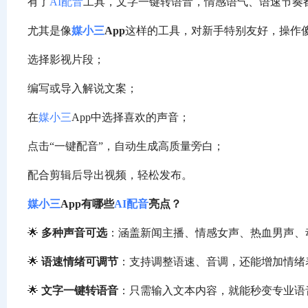
有了
AI配音
工具，文字一键转语音，情感语气、语速节奏
尤其是像
媒小三
App
这样的工具，对新手特别友好，操作
选择影视片段；
编写或导入解说文案；
在
媒小三
App中选择喜欢的声音；
点击“一键配音”，自动生成高质量旁白；
配合剪辑后导出视频，轻松发布。
媒小三
App有哪些
AI配音
亮点？
🌟
多种声音可选
：涵盖新闻主播、情感女声、热血男声、
🌟
语速情绪可调节
：支持调整语速、音调，还能增加情绪
🌟
文字一键转语音
：只需输入文本内容，就能秒变专业语