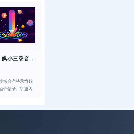
数人！但很多刚起步
配音，要怎...
iPhone＆安卓通用！媒小三录音转文字使用方法​
常常会有将录音转
会议记录、讲座内
论是 iPhone
过媒小三这款工具
为大家...