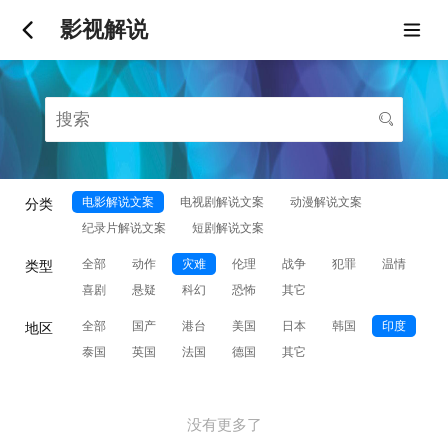
影视解说
电影解说文案
电视剧解说文案
动漫解说文案
分类
纪录片解说文案
短剧解说文案
全部
动作
灾难
伦理
战争
犯罪
温情
类型
喜剧
悬疑
科幻
恐怖
其它
全部
国产
港台
美国
日本
韩国
印度
地区
泰国
英国
法国
德国
其它
没有更多了