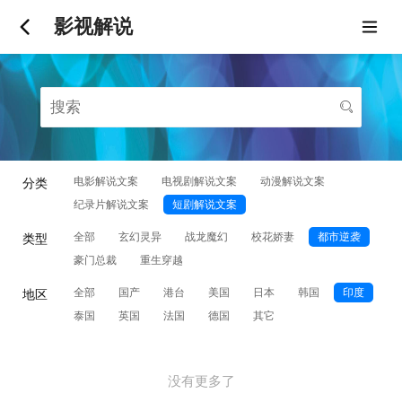
影视解说
电影解说文案
电视剧解说文案
动漫解说文案
分类
纪录片解说文案
短剧解说文案
全部
玄幻灵异
战龙魔幻
校花娇妻
都市逆袭
类型
豪门总裁
重生穿越
全部
国产
港台
美国
日本
韩国
印度
地区
泰国
英国
法国
德国
其它
没有更多了